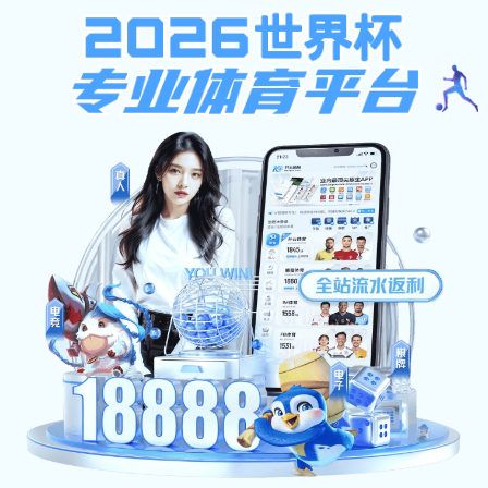
立即注册
问鼎官网
带您畅享全球体育盛
事
专业平台，数据精准，
高清直播
覆盖热门体育项
目。
聚焦足球、篮球、电竞等赛事，
每日内容实时更
新
。
极速访问
下载APP