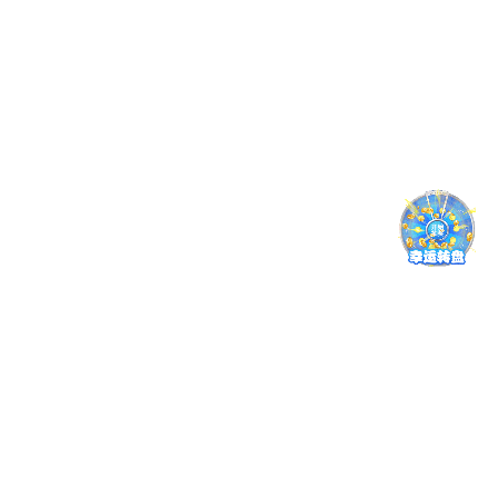
电竞频道
热门电竞赛事全覆盖，支持边看边聊功能，打造专属电竞
内容互动专区。
赛事专题
整合重要赛事专题页、球队档案与图文集锦，适合深入了
解比赛背景与阵容走势。