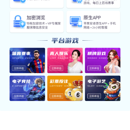
多维安全防御模型
问鼎官网从多个层面构建立体式防御体系，涵盖数据传输、
账户操作与隐私保护，力求为用户营造安全、稳定的使用体
验。
身份认证层
双因子验证
行为识别
通过设备指纹识别、人机验证等方式，全面阻挡非法访问
尝试。