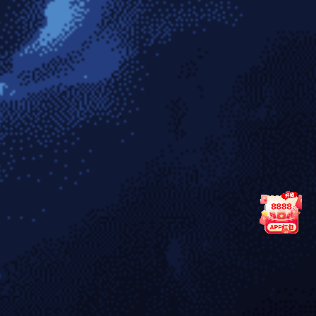
户，请及时关注变更。
可视化评估与运维。