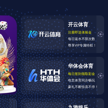
立即注册
护，致力于营造一个可信赖的信
。如有异议，建议您暂停使用本