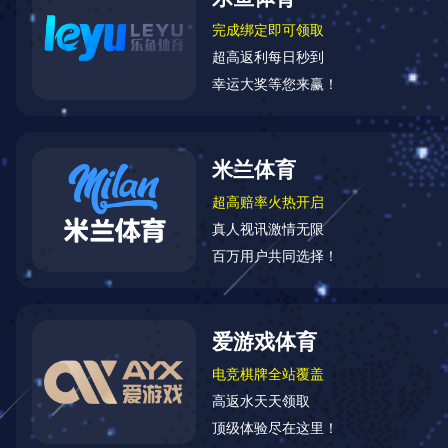
2. 我们收集的信息
为提供更加完整的赛事体验与
基础信息：如手机号码、头
设备参数：设备型号、系统版
使用行为：访问记录、浏览
位置信息：经您授权后所获
3. 信息收集方式
信息的收集主要通过以下方式
您主动提供的信息：如注册
系统自动记录的信息：包括
您授权接入的第三方信息：
4. 信息使用目的