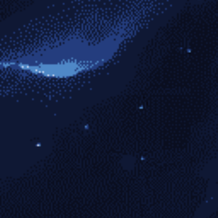
节点覆盖率
响应
98.7%
29
监控覆盖率
92%