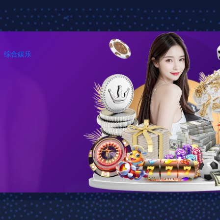
App
关于我们
体育报道
隐私政策
服务应用（以下简称“本应用”）。我们重视每位用户的个人隐私保
务前，请认真阅读本政策。使用即代表您已理解并接受全部条款内容